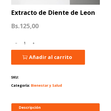
Extracto de Diente de Leon
Bs.
125,00
Extracto
de
Diente
de
Añadir al carrito
Leon
cantidad
SKU:
Categoría:
Bienestar y Salud
Descripción